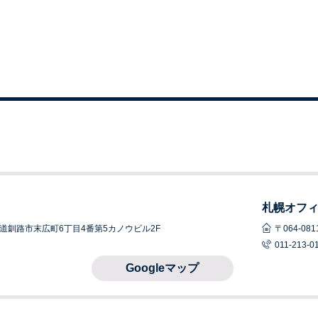
札幌オフ
 北海道釧路市末広町6丁目4番
第5カノウビル2F
〒064-0
011-213-0
Googleマップ