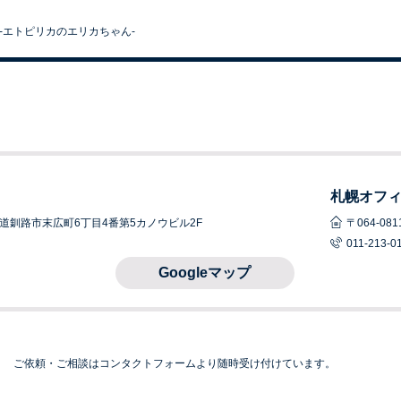
-エトピリカのエリカちゃん-
札幌オフ
 北海道釧路市末広町6丁目4番
第5カノウビル2F
〒064-0
011-213-0
Googleマップ
ご依頼・ご相談はコンタクトフォームより随時受け付けています。